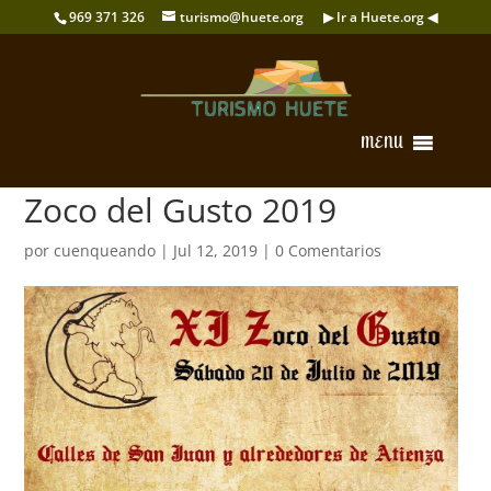
969 371 326
turismo@huete.org
▶ Ir a Huete.org ◀
MENU
Zoco del Gusto 2019
por
cuenqueando
|
Jul 12, 2019
|
0 Comentarios