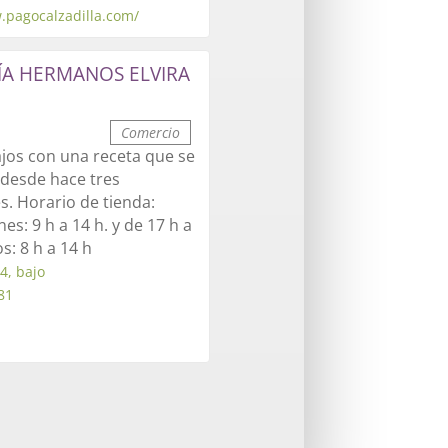
.pagocalzadilla.com/
ÍA HERMANOS ELVIRA
Comercio
ajos con una receta que se
desde hace tres
. Horario de tienda:
es: 9 h a 14 h. y de 17 h a
s: 8 h a 14 h
4, bajo
81