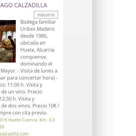
AGO CALZADILLA
Industria
Bodega familiar
Uribes Madero
desde 1980,
ubicada en
Huete, Alcarria
conquense,
dominando el
 Mayor. - Visita de lunes a
mar para concertar hora) -
s: 11:00 h. Visita y
de un vino. Precio
2:30 h. Visita y
de dos vinos. Precio 10€ /
pre con cita previa.
019 Huete-Cuenca, Km. 3,3
20
alzadilla.com