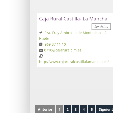
Caja Rural Castilla- La Mancha
Servicios
Pza. Fray Ambrosio de Montesinos, 2 -
Huete
969 37 11 10
0710@cajaruralclm.es
http://www.cajaruralcastillalamancha.es/
Anterior
1
2
3
4
5
Siguien