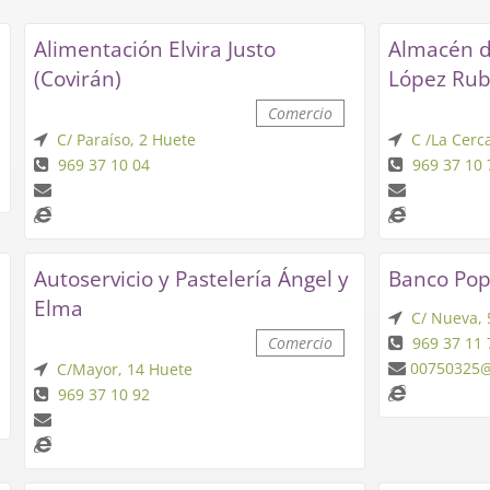
Alimentación Elvira Justo
Almacén d
(Covirán)
López Rub
Comercio
C/ Paraíso, 2 Huete
C /La Cerca
969 37 10 04
969 37 10 
Autoservicio y Pastelería Ángel y
Banco Pop
Elma
C/ Nueva, 5
Comercio
969 37 11 
00750325@
C/Mayor, 14 Huete
969 37 10 92