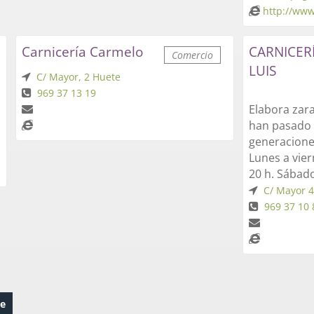
http://www
Carnicería Carmelo
CARNICER
Comercio
LUIS
C/ Mayor, 2 Huete
969 37 13 19
Elabora zar
han pasado 
generaciones
Lunes a viern
20 h. Sábado
C/ Mayor 4
969 37 10 
te