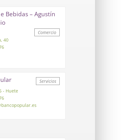
e Bebidas – Agustín
io
Comercio
, 40
76
ular
Servicios
 - Huete
76
bancopopular.es