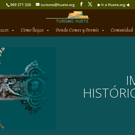
969 371 326
turismo@huete.org
▶ Ir a Huete.org ◀
hacer
Cómo llegar
Donde Comer y Dormir
Comunidad
I
HISTÓRI