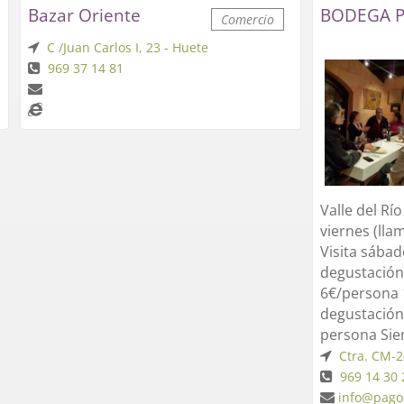
Bazar Oriente
BODEGA P
Comercio
C /Juan Carlos I, 23 - Huete
969 37 14 81
Valle del Río
viernes (lla
Visita sábado
degustación 
6€/persona 1
degustación 
persona Siem
Ctra. CM-2
969 14 30 
info@pagoc