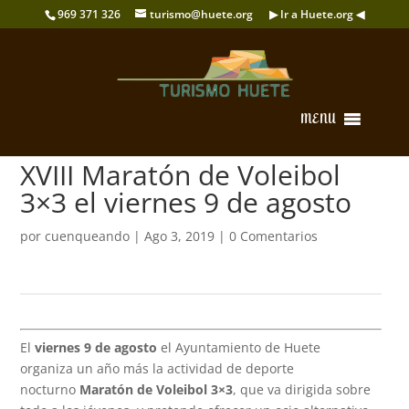
969 371 326
turismo@huete.org
▶ Ir a Huete.org ◀
MENU
XVIII Maratón de Voleibol
3×3 el viernes 9 de agosto
por
cuenqueando
|
Ago 3, 2019
|
0 Comentarios
El
viernes 9 de agosto
el Ayuntamiento de Huete
organiza un año más la actividad de deporte
nocturno
Maratón de Voleibol 3×3
, que va dirigida sobre