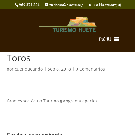
969 371 326
turismo@huete.org
▶ Ir a Huete.org ◀
MENU
Toros
por
cuenqueando
|
Sep 8, 2018
|
0 Comentarios
Gran espectáculo Taurino (programa aparte)