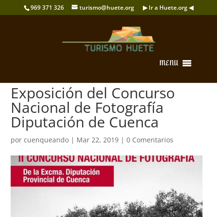
969 371 326
turismo@huete.org
▶ Ir a Huete.org ◀
MENU
Exposición del Concurso
Nacional de Fotografía
Diputación de Cuenca
por
cuenqueando
|
Mar 22, 2019
|
0 Comentarios