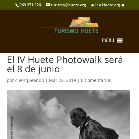
969 371 326
turismo@huete.org
▶ Ir a Huete.org ◀
MENU
El IV Huete Photowalk será
el 8 de junio
por
cuenqueando
|
Mar 22, 2019
|
0 Comentarios