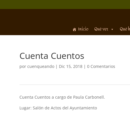
Inicio
Qué ver
Qué 
Cuenta Cuentos
por
cuenqueando
|
Dic 15, 2018
|
0 Comentarios
Cuenta Cuentos a cargo de Paula Carbonell.
Lugar: Salón de Actos del Ayuntamiento