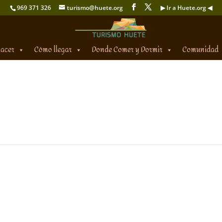
969 371 326
turismo@huete.org
▶ Ir a Huete.org ◀
hacer
Cómo llegar
Donde Comer y Dormir
Comunidad