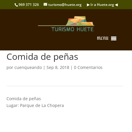
969 371 326
turismo@huete.org
▶ Ir a Huete.org ◀
MENU
Comida de peñas
por
cuenqueando
|
Sep 8, 2018
|
0 Comentarios
Comida de peñas
Lugar: Parque de La Chopera