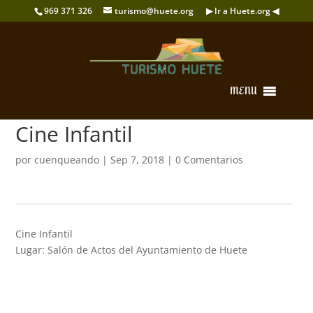
969 371 326
turismo@huete.org
▶ Ir a Huete.org ◀
MENU
Cine Infantil
por
cuenqueando
|
Sep 7, 2018
|
0 Comentarios
Cine Infantil
Lugar: Salón de Actos del Ayuntamiento de Huete