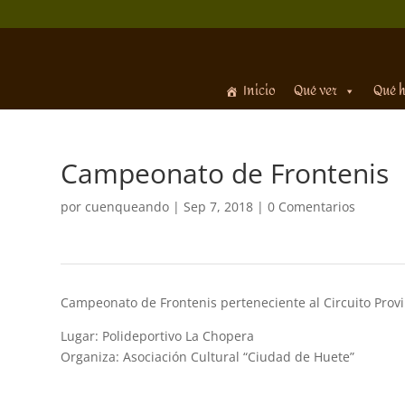
Inicio
Qué ver
Qué 
Campeonato de Frontenis
por
cuenqueando
|
Sep 7, 2018
|
0 Comentarios
Campeonato de Frontenis perteneciente al Circuito Provi
Lugar: Polideportivo La Chopera
Organiza: Asociación Cultural “Ciudad de Huete”