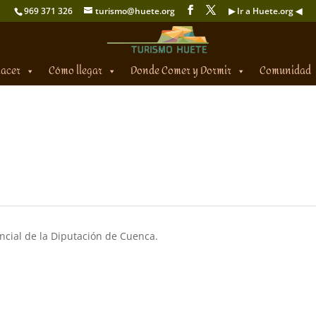
969 371 326
turismo@huete.org
▶ Ir a Huete.org ◀
hacer
Cómo llegar
Donde Comer y Dormir
Comunidad
ncial de la Diputación de Cuenca.