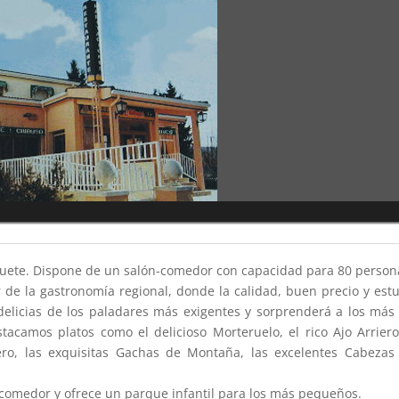
 Huete. Dispone de un salón-comedor con capacidad para 80 person
 de la gastronomía regional, donde la calidad, buen precio y est
 delicias de los paladares más exigentes y sorprenderá a los más 
acamos platos como el delicioso Morteruelo, el rico Ajo Arriero
ero, las exquisitas Gachas de Montaña, las excelentes Cabezas
 comedor y ofrece un parque infantil para los más pequeños.