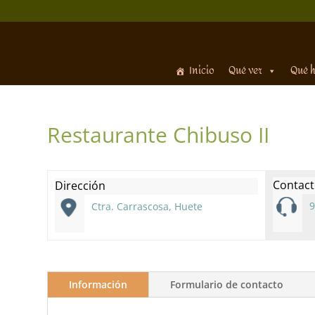
Inicio
Qué ver
Qué 
Restaurante Chibuso II
Contac
Dirección
9
Ctra. Carrascosa, Huete
Información
Formulario de contacto