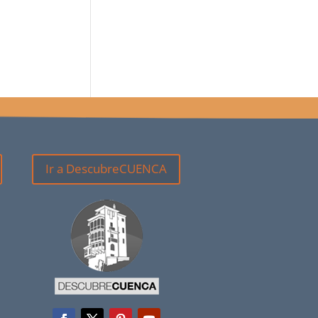
Ir a DescubreCUENCA
a