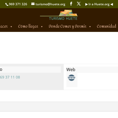
969 371 326
turismo@huete.org
▶ Ir a Huete.org ◀
hacer
Cómo llegar
Donde Comer y Dormir
Comunidad
to
Web
69 37 11 08