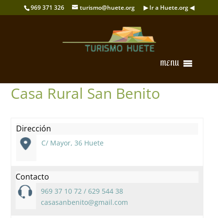
969 371 326
turismo@huete.org
▶ Ir a Huete.org ◀
MENU
Casa Rural San Benito
Dirección
C/ Mayor, 36 Huete
Contacto
969 37 10 72 / 629 544 38
casasanbenito@gmail.com