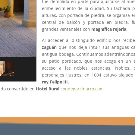
fue demolida en parte para ajustarse al nu
embellecimiento de la ciudad. Su fachada p
alturas, con portada de piedra, se organiza e
central de balcón y portada en piedra, f
grandes ventanales con
magnífica rejería
.
Al acceder al distinguido edificio nos reci
zaguán
que nos deja intuir sus antiguas ca
antigua bodega. Continuamos adentrándonos
su patio porticado, que nos acoge en un 
acceso a las nobles estancias. Nobles, 
personajes ilustres, en 1604 estuvo alojado
rey Felipe III.
sido convertido en
Hotel Rural
condegarcinarro.com