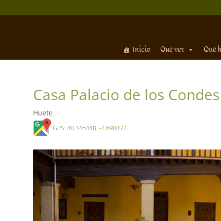
Inicio
Qué ver
Qué 
Casa Palacio de los Condes
Huete
GPS: 40.145448, -2.690472