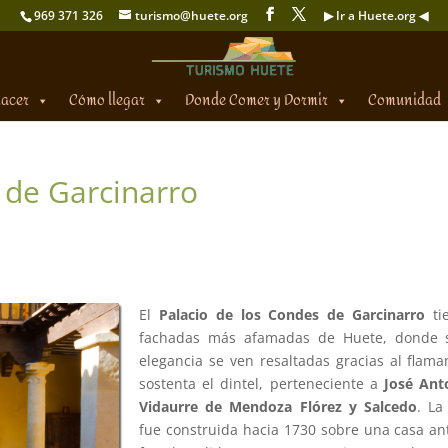
969 371 326
turismo@huete.org
▶ Ir a Huete.org ◀
hacer
Cómo llegar
Donde Comer y Dormir
Comunidad
 de Garcinarro
El
Palacio de los Condes de Garcinarro
ti
fachadas más afamadas de Huete, donde 
elegancia se ven resaltadas gracias al flam
sostenta el dintel, perteneciente a
José Ant
Vidaurre de Mendoza Flórez y Salcedo
. La
fue construida hacia 1730 sobre una casa ant