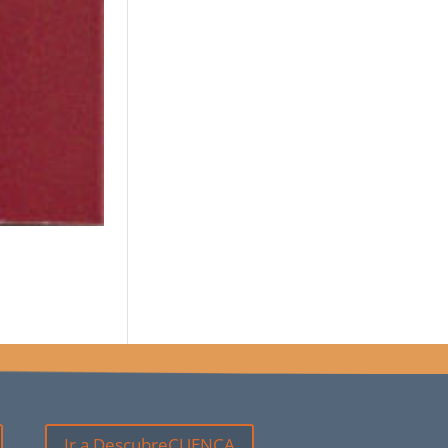
Ir a DescubreCUENCA