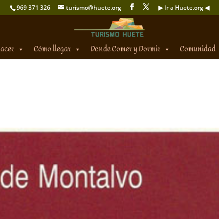
969 371 326
turismo@huete.org
▶ Ir a Huete.org ◀
hacer
Cómo llegar
Donde Comer y Dormir
Comunidad