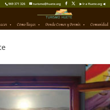
969 371 326
turismo@huete.org
▶ Ir a Huete.org ◀
hacer
Cómo llegar
Donde Comer y Dormir
Comunidad
te