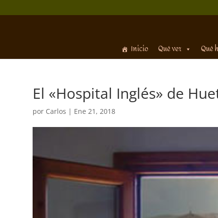
Inicio
Qué ver
Qué 
El «Hospital Inglés» de Hue
por
Carlos
|
Ene 21, 2018