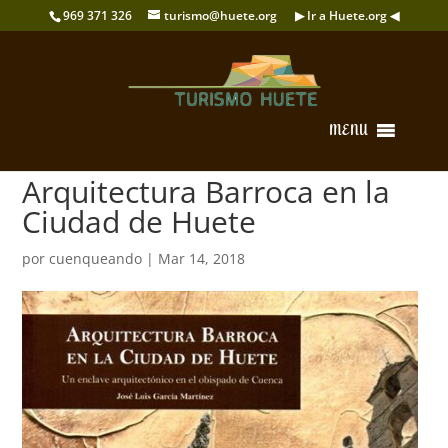
969 371 326
turismo@huete.org
▶ Ir a Huete.org ◀
MENU
Arquitectura Barroca en la
Ciudad de Huete
por
cuenqueando
|
Mar 14, 2018