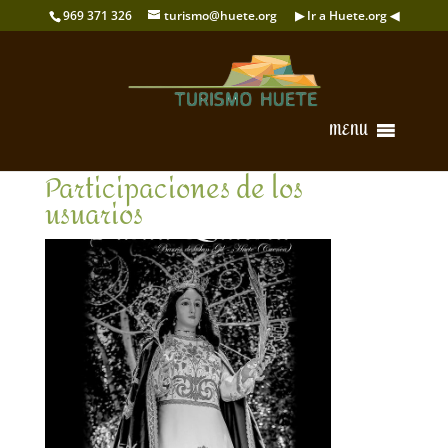
969 371 326
turismo@huete.org
▶ Ir a Huete.org ◀
MENU
Participaciones de los
usuarios