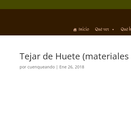
Inicio
Qué ver
Qué 
Tejar de Huete (materiales
por
cuenqueando
|
Ene 26, 2018