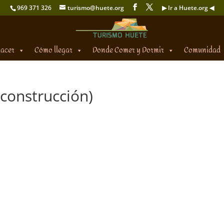
969 371 326
turismo@huete.org
▶ Ir a Huete.org ◀
hacer
Cómo llegar
Donde Comer y Dormir
Comunidad
 construcción)