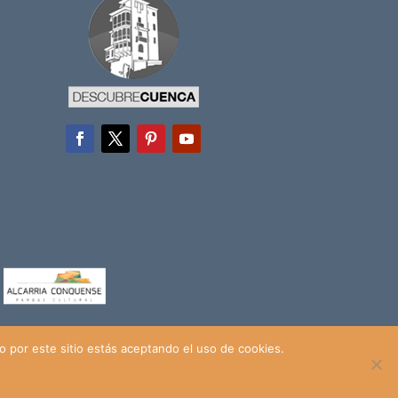
a
 por este sitio estás aceptando el uso de cookies.
ivacidad
|
Política de Cookies