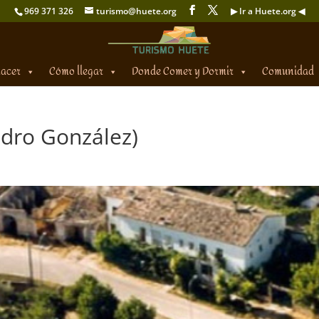
969 371 326
turismo@huete.org
▶ Ir a Huete.org ◀
hacer
Cómo llegar
Donde Comer y Dormir
Comunidad
dro González)