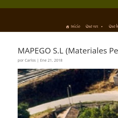
Inicio
Qué ver
Qué 
MAPEGO S.L (Materiales Pe
por
Carlos
|
Ene 21, 2018