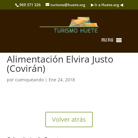
969 371 326
turismo@huete.org
▶ Ir a Huete.org ◀
MENU
Alimentación Elvira Justo
(Covirán)
por
cuenqueando
|
Ene 24, 2018
Volver atrás